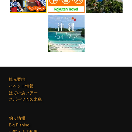
観光案内
イベント情報
はての浜ツアー
スポーツIN久米島
釣り情報
Big Fishing
お客さまの釣果