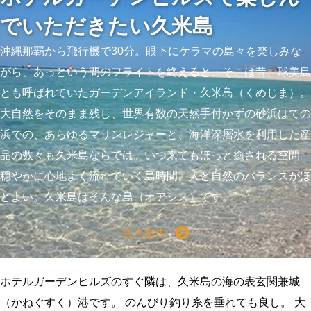
でいただきたい久米島
沖縄那覇から飛行機で30分。眼下にケラマの島々を楽しみな
がら、あっという間のフライトを終えると、そこは昔、球美島
とも呼ばれていたガーデンアイランド・久米島（くめじま）。
大自然をそのまま残し、世界有数の天然手付かずの砂浜はての
浜での、あらゆるマリンレジャーと、海洋深層水を利用した産
品の数々も久米島ならでは。いつ来てもほっと癒される空間。
穏やかに心地よく流れていく島時間。人と自然のバランスがほ
どよい。久米島はそんな島（オアシス）です。
観光案内
ホテルガーデンヒルズのすぐ隣は、久米島の海の表玄関兼城
（かねぐすく）港です。
のんびり釣り糸を垂れても良し。
大