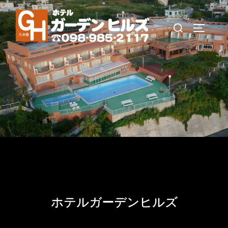
コ
ン
検
サイドバ
テ
索
ン
対
ツ
象:
へ
ス
キ
ッ
プ
ホテルガーデンヒルズ