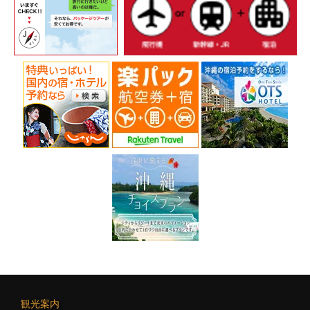
ー
シ
ョ
ン
観光案内