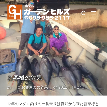
コ
ン
検
サイドバ
テ
索
ン
対
ツ
象:
へ
ス
キ
ッ
プ
お客様の釣果
投
by
に
お客さまの釣果
on
2012年4月27日
稿
日:
今年のマグロ釣りの一番乗りは愛知から来た新家様と