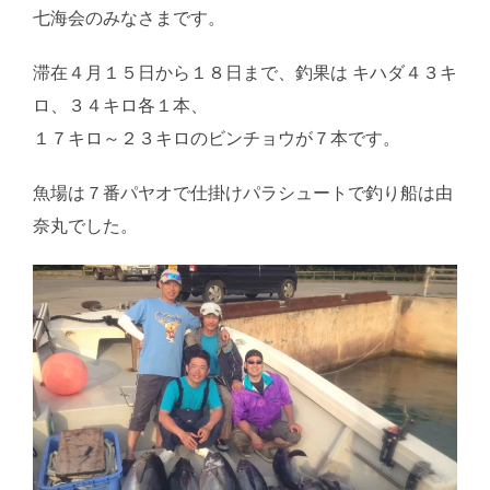
七海会のみなさまです。
滞在４月１５日から１８日まで、釣果は キハダ４３キ
ロ、３４キロ各１本、
１７キロ～２３キロのビンチョウが７本です。
魚場は７番パヤオで仕掛けパラシュートで釣り船は由
奈丸でした。