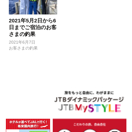
2021年5月2日から6
日までご宿泊のお客
さまの釣果
2021年6月7日
お客さまの釣果
投
稿
ナ
ビ
ゲ