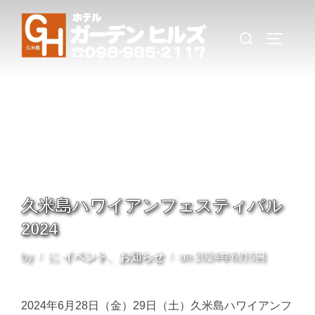
コ
ン
検
サイドバ
テ
索
ン
対
ツ
象:
へ
ス
キ
ッ
プ
久米島ハワイアンフェスティバル
2024
投
by
に
イベント
、
お知らせ
on
2024年6月5日
稿
日:
2024年6月28日（金）29日（土）久米島ハワイアンフ