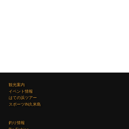
ナ
ビ
ゲ
ー
シ
ョ
ン
観光案内
イベント情報
はての浜ツアー
スポーツIN久米島
釣り情報