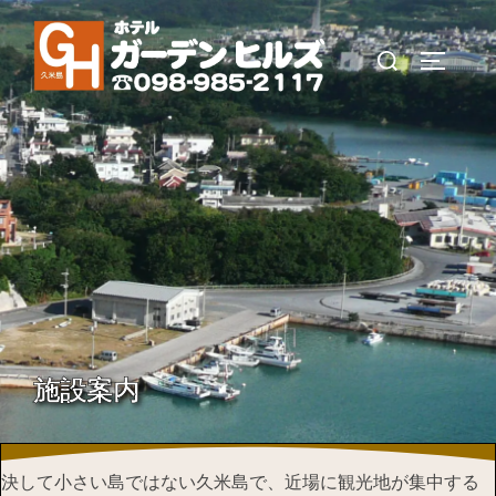
コ
ン
検
サイドバ
テ
索
ン
対
ツ
象:
へ
ス
キ
ッ
プ
施設案内
決して小さい島ではない久米島で、近場に観光地が集中する