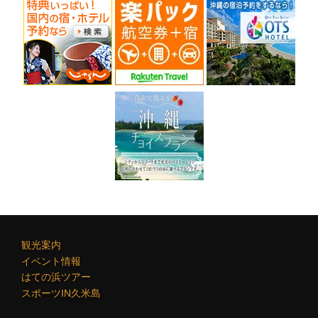
ン
観光案内
イベント情報
はての浜ツアー
スポーツIN久米島