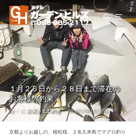
コ
ン
検
サイドバ
テ
索
ン
対
ツ
象:
へ
ス
キ
ッ
プ
１月２６日から２８日まで滞在の
お客様の釣果
投
by
に
お客さまの釣果
on
2017年1月27日
稿
日:
京都よりお越しの、植松様、２名久米島でマグロ釣り