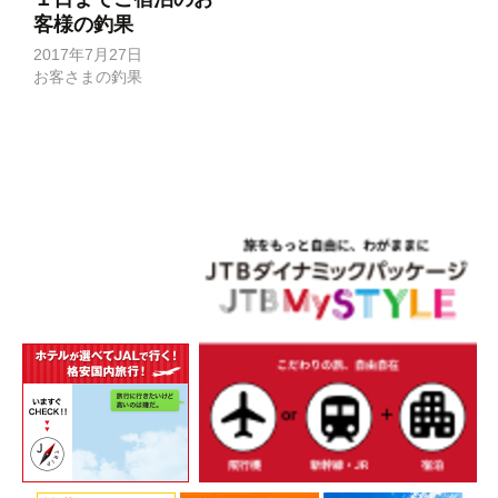
客様の釣果
2017年7月27日
お客さまの釣果
投
稿
ナ
ビ
ゲ
ー
シ
ョ