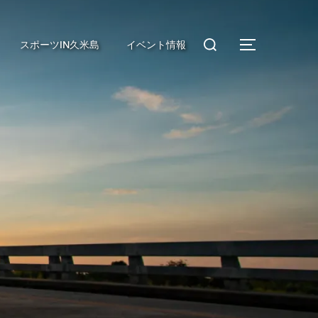
検
スポーツIN久米島
イベント情報
サイドバ
索
対
象: