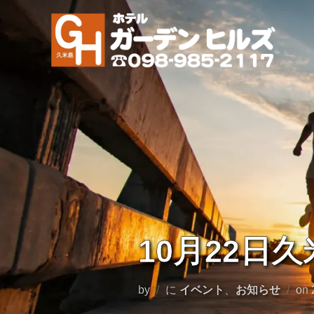
コ
ン
テ
ン
ツ
へ
ス
キ
ッ
プ
10月22日
by
に
イベント
、
お知らせ
on