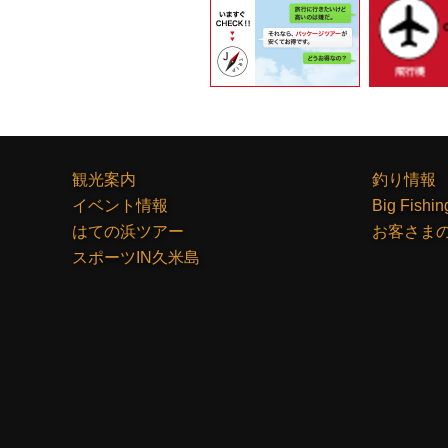
ー
シ
ョ
ン
観光案内
釣り情報
イベント情報
Big Fishin
はての浜ツアー
お客さま
スポーツIN久米島