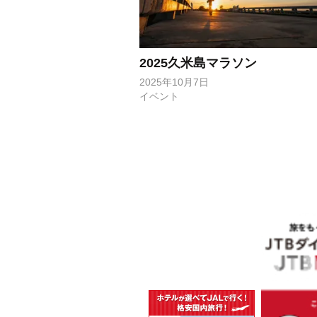
2025久米島マラソン
2025年10月7日
イベント
投
稿
ナ
ビ
ゲ