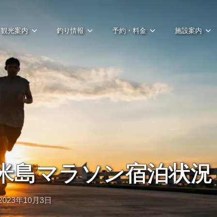
観光案内
釣り情報
予約・料金
施設案内
久米島マラソン宿泊状況
投
2023年10月3日
稿