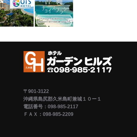
〒901-3122
沖縄県島尻郡久米島町兼城１０ー１
電話番号：098-985-2117
ＦＡＸ：098-985-2209