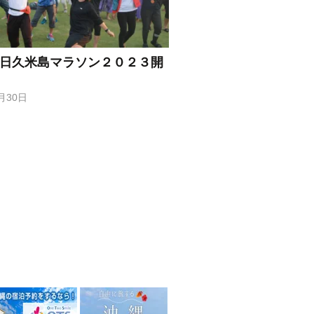
22日久米島マラソン２０２３開
月30日