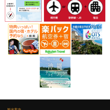
ー
シ
ョ
ン
観光案内