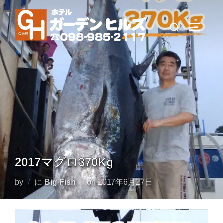
コ
ン
検
サイドバ
テ
索
ン
対
ツ
象:
へ
ス
キ
ッ
プ
2017マグロ370Kg
投
by
に
Big Fish
on
2017年6月27日
稿
日: