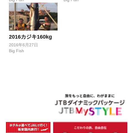
2016カジキ160kg
2016年6月27日
Big Fish
投
稿
ナ
ビ
ゲ