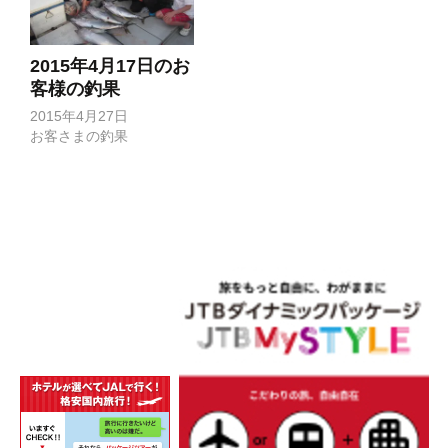
2015年4月17日のお
客様の釣果
2015年4月27日
お客さまの釣果
投
稿
ナ
ビ
ゲ
ー