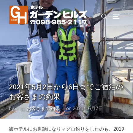
コ
ン
検
サイドバ
テ
索
ン
対
ツ
象:
へ
ス
キ
ッ
プ
2021年5月2日から6日までご宿泊の
お客さまの釣果
投
by
に
お客さまの釣果
on
2021年6月7日
稿
日:
御ホテルにお世話になりマグロ釣りをしたのも、2019