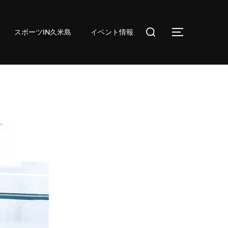
検
スポーツIN久米島
イベント情報
サイドバ
索
対
象: