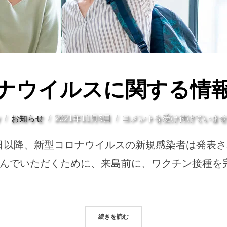
ナウイルスに関する情
投
y
お知らせ
2021年11月5日
コメントを受け付けていま
稿
16日以降、新型コロナウイルスの新規感染者は発表
日:
んでいただくために、来島前に、ワクチン接種を
“新型コロナウイルスに関する情報 
続きを読む