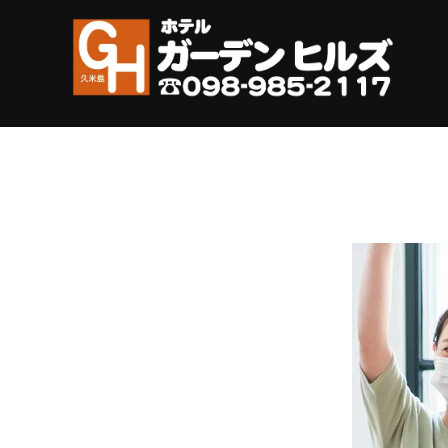
コ
ン
テ
ン
ツ
へ
ス
キ
ッ
プ