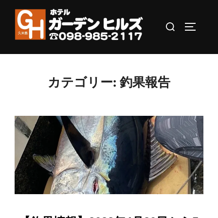
コ
ン
検
サイドバ
テ
索
ン
対
ツ
象:
へ
カテゴリー:
釣果報告
ス
キ
ッ
プ