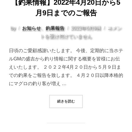
【釣果情報】2022年4月20日から5
月9日までのご報告
投
by
お知らせ
、
釣果報告
2022年5月9日
コメン
稿
トを受け付けていません
日:
日頃のご愛顧感謝いたします。 今後、定期的に当ホテ
ルGMの盛吉から釣り情報に関する概要を皆様にお伝
えいたします。 ２０２２年4月２０日から５月９日ま
での釣果をご報告を致します。 ４月２０日以降本格的
にマグロの釣り客が増え …
“【釣果情報】2022年4月20日から
続きを読む